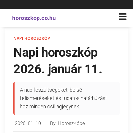
horoszkop.co.hu
NAPI HOROSZKÓP
Napi horoszkóp
2026. január 11.
A nap feszültségeket, belső
felismeréseket és tudatos határhúzást
hoz minden csillagjegynek.
2026. 01. 10.
|
By: HoroszKópé