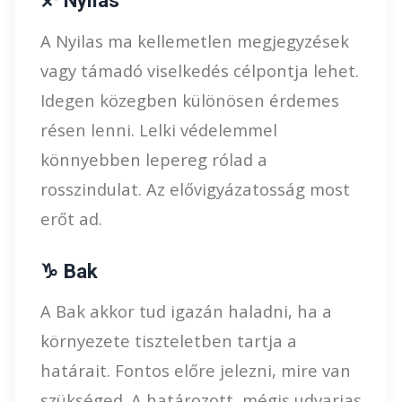
♐ Nyilas
A Nyilas ma kellemetlen megjegyzések
vagy támadó viselkedés célpontja lehet.
Idegen közegben különösen érdemes
résen lenni. Lelki védelemmel
könnyebben lepereg rólad a
rosszindulat. Az elővigyázatosság most
erőt ad.
♑ Bak
A Bak akkor tud igazán haladni, ha a
környezete tiszteletben tartja a
határait. Fontos előre jelezni, mire van
szükséged. A határozott, mégis udvarias