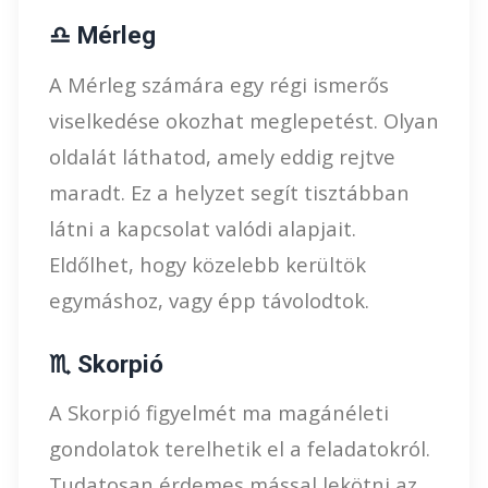
♎ Mérleg
A Mérleg számára egy régi ismerős
viselkedése okozhat meglepetést. Olyan
oldalát láthatod, amely eddig rejtve
maradt. Ez a helyzet segít tisztábban
látni a kapcsolat valódi alapjait.
Eldőlhet, hogy közelebb kerültök
egymáshoz, vagy épp távolodtok.
♏ Skorpió
A Skorpió figyelmét ma magánéleti
gondolatok terelhetik el a feladatokról.
Tudatosan érdemes mással lekötni az