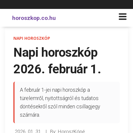
horoszkop.co.hu
NAPI HOROSZKÓP
Napi horoszkóp
2026. február 1.
A február 1-jei napi horoszkóp a
türelemről, nyitottságról és tudatos
döntésekről szól minden csillagjegy
számára.
2026. 01. 31.
|
By: HoroszKópé