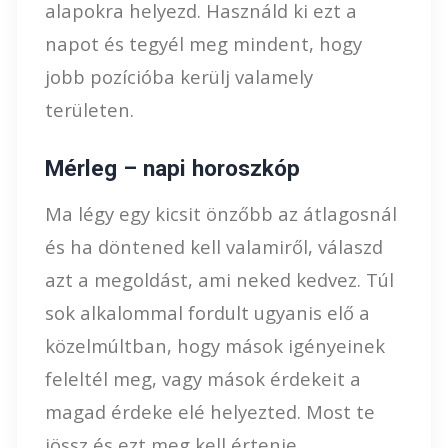
alapokra helyezd. Használd ki ezt a
napot és tegyél meg mindent, hogy
jobb pozícióba kerülj valamely
területen.
Mérleg – napi horoszkóp
Ma légy egy kicsit önzőbb az átlagosnál
és ha döntened kell valamiről, válaszd
azt a megoldást, ami neked kedvez. Túl
sok alkalommal fordult ugyanis elő a
közelmúltban, hogy mások igényeinek
feleltél meg, vagy mások érdekeit a
magad érdeke elé helyezted. Most te
jössz és ezt meg kell értenie