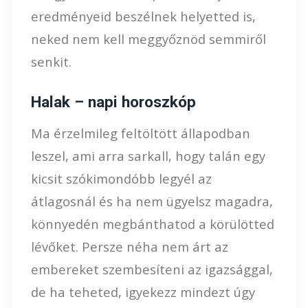
eredményeid beszélnek helyetted is,
neked nem kell meggyőznöd semmiről
senkit.
Halak – napi horoszkóp
Ma érzelmileg feltöltött állapodban
leszel, ami arra sarkall, hogy talán egy
kicsit szókimondóbb legyél az
átlagosnál és ha nem ügyelsz magadra,
könnyedén megbánthatod a körülötted
lévőket. Persze néha nem árt az
embereket szembesíteni az igazsággal,
de ha teheted, igyekezz mindezt úgy