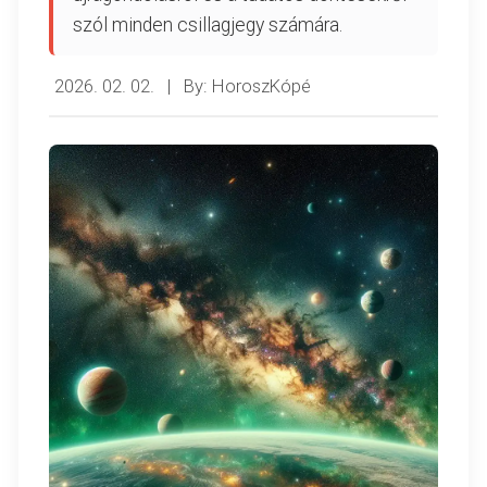
szól minden csillagjegy számára.
2026. 02. 02.
|
By: HoroszKópé