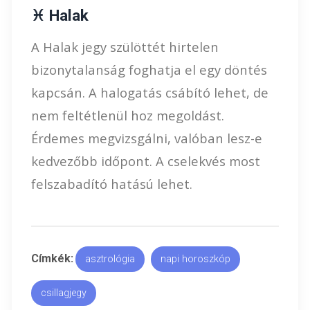
♓ Halak
A Halak jegy szülöttét hirtelen
bizonytalanság foghatja el egy döntés
kapcsán. A halogatás csábító lehet, de
nem feltétlenül hoz megoldást.
Érdemes megvizsgálni, valóban lesz-e
kedvezőbb időpont. A cselekvés most
felszabadító hatású lehet.
Címkék:
asztrológia
napi horoszkóp
csillagjegy